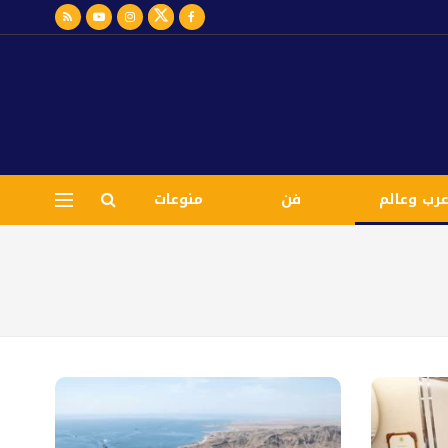
رب وعالم
فن
منوعات