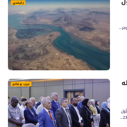
ل
رئيسي
....
ه
عرب وعالم
أول