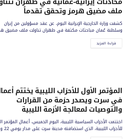
محادثات إيرانية-عمانية في طهران تتناو
ملف مضيق هرمز وتحقق تقدماً
كشفت وزارة الخارجية الإيرانية اليوم، عن عقد مسؤولين من إيران
وسلطنة عُمان مباحثات مكثفة في طهران تناولت ملف مضيق هرمز
قراءة المزيد
المؤتمر الأول للأحزاب الليبية يختتم أعمال
في سرت ويصدر حزمة من القرارات
والتوصيات لمعالجة الأزمة الليبية
اختتمت الأحزاب السياسية الليبية، اليوم الخميس، أعمال المؤتمر ال
للأحزاب الليبية، الذي استضافته مدينة سرت على مدار يومي 22 و23...