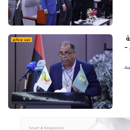
ة
عرب وعالم
–
ية،