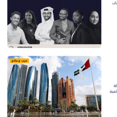
اب
عرب وعالم
لة
لمية