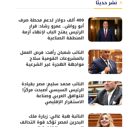
نشر حديثًا
400 ألف دولار لدعم محطة صرف
أبو رواش.. عمرو رشاد: قرار
الرئيس يفتح الباب لإنهاء أزمة
المنطقة الصناعية
النائب شعبان رأفت: فرص العمل
بالمشروعات القومية سلاح
مواجهة الهجرة غير الشرعية
النائب محمد سليم: مصر بقيادة
الرئيس السيسي أصبحت مركزًا
للتوافق العربي وصناعة
الاستقرار الإقليمي
النائبة هبة غالي: زيارة ملك
البحرين لمصر تؤكد قوة التحالف