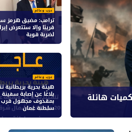
عرب وعالم
ترامب: مضيق هرمز سيُ
قريبًا وإلا ستتعرض إيرا
لضربة قوية
عرب وعالم
هيئة بحرية بريطانية ت
بلاغًا عن إصابة سفينة
كميات هائلة
بمقذوف مجهول قرب
سلطنة عُمان