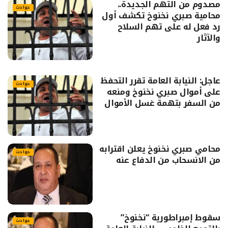
مصدوم من التهم الجديدة..
حوادث
محامية صبري نخنوخ تكشف أول
رد فعل له على تهم السلاح
والآثار
عاجل: النيابة العامة تقرر التحفظ
حوادث
على أموال صبري نخنوخ ومنعه
من السفر بتهمة غسل الأموال
محامي صبري نخنوخ يعلن اقترابه
حوادث
من الانسحاب من الدفاع عنه
سقوط إمبراطورية “نخنوخ”
حوادث