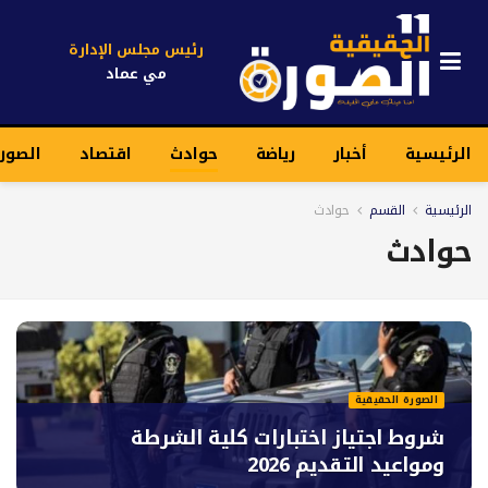
رئيس مجلس الإدارة
مي عماد
الرئيسية
أخبار
رياضة
حوادث
اقتصاد
الصور
الرئيسية
القسم
حوادث
حوادث
الصورة الحقيقية
شروط اجتياز اختبارات كلية الشرطة
ومواعيد التقديم 2026