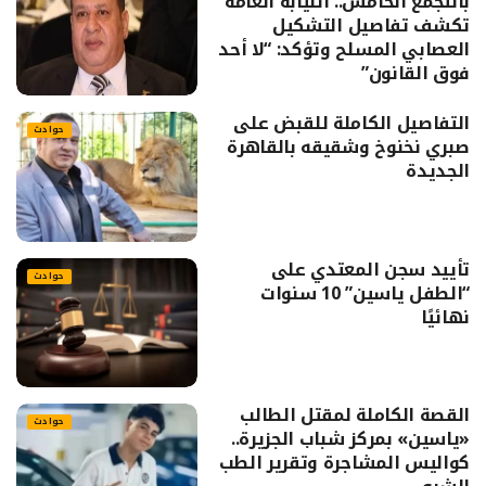
بالتجمع الخامس.. النيابة العامة
تكشف تفاصيل التشكيل
العصابي المسلح وتؤكد: “لا أحد
فوق القانون”
التفاصيل الكاملة للقبض على
حوادث
صبري نخنوخ وشقيقه بالقاهرة
الجديدة
تأييد سجن المعتدي على
حوادث
“الطفل ياسين” 10 سنوات
نهائيًا
القصة الكاملة لمقتل الطالب
حوادث
«ياسين» بمركز شباب الجزيرة..
كواليس المشاجرة وتقرير الطب