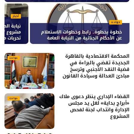
أخبار
حوادث
نيابة المح
خطوة بخطوة.. رابط وخطوات الاستعلام
مشروع “أبر
عن الأحكام الجنائية من النيابة العامة
تحريات مبا
المحكمة الاقتصادية بالقاهرة
حوادث
الجديدة تقضي بالبراءة في
قضية النقد الأجنبي وترسخ
مبادئ العدالة وسيادة القانون
القضاء الإداري ينظر دعوى ملاك
حوادث
«أبراج بداية» لغل يد مجلس
الإدارة وانتداب لجنة لفحص
المشروع