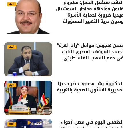
النائب ميشيل الجمل: مشروع
أخبار
قانون مواجهة مخاطر السوشيال
ميديا ضرورة لحماية الأسرة
وصون حرية التعبير المسؤولة
حسن هجرس: قوافل “زاد العزة”
أخبار
تجسد الموقف المصري الثابت
في دعم الشعب الفلسطيني
الدكتورة رشا محمود خضر مديرًا
أخبار
لمديرية الشئون الصحية بالغربية
الطقس اليوم في مصر.. أجواء
أخبار