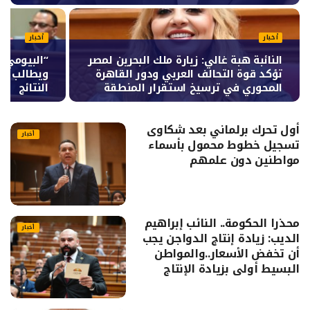
أخبار
أخبار
النائبة هبة غالي: زيارة ملك البحرين لمصر
“البيومي” 
تؤكد قوة التحالف العربي ودور القاهرة
ويطالب بإ
المحوري في ترسيخ استقرار المنطقة
النتائج
أول تحرك برلماني بعد شكاوى
أخبار
تسجيل خطوط محمول بأسماء
مواطنين دون علمهم
محذرا الحكومة.. النائب إبراهيم
أخبار
الديب: زيادة إنتاج الدواجن يجب
أن تخفض الأسعار..والمواطن
البسيط أولى بزيادة الإنتاج