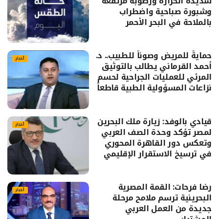
شديدة الحرارة ورطوبة مرتفعة
وشبورة صباحية واضطراب
بالملاحة في البحر الأحمر
حمايةً للمريض وصوناً للطبيب.. د.
أخبار
أحمد القرماني يطالب بالتوثيق
المرئي للعمليات الجراحية لحسم
نزاعات المسؤولية الطبية قاطعاً
قيادي بالوفد: زيارة ملك البحرين
أخبار
لمصر تؤكد وحدة الصف العربي
وتعكس دور القاهرة المحوري
في ترسيخ الاستقرار الإقليمي
رضا فرحات: القمة المصرية
أخبار
البحرينية ترسم ملامح مرحلة
جديدة من العمل العربي