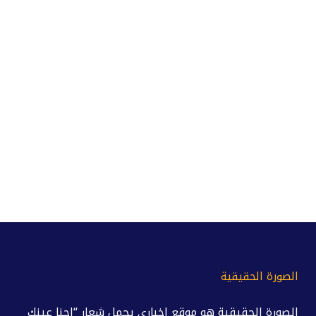
الصورة الحقيقية
الصورة الحقيقية هو موقع إخباري يحمل شعار “احنا عينك