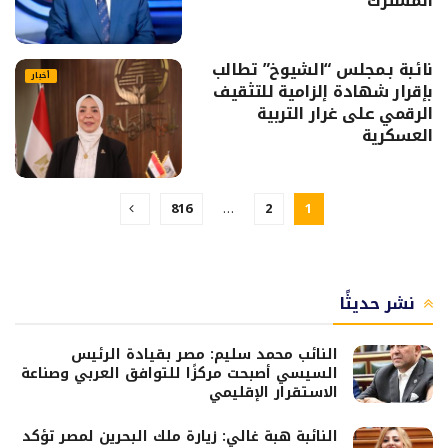
المشترك
نائبة بـمجلس “الشيوخ” تطالب
أخبار
بإقرار شهادة إلزامية للتثقيف
الرقمي على غرار التربية
العسكرية
816
…
2
1
نشر حديثًا
النائب محمد سليم: مصر بقيادة الرئيس
السيسي أصبحت مركزًا للتوافق العربي وصناعة
الاستقرار الإقليمي
النائبة هبة غالي: زيارة ملك البحرين لمصر تؤكد