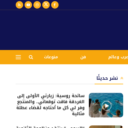
رب وعالم
فن
منوعات
نشر حديثًا
سائحة روسية: زيارتي الأولى إلى
الغردقة فاقت توقعاتي.. والمنتجع
وفر لي كل ما أحتاجه لقضاء عطلة
مثالية