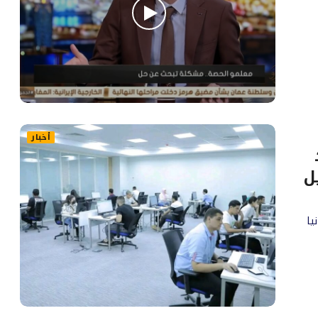
أخبار
ل
يا