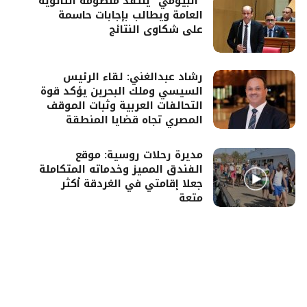
“البيومي” ينتقد منظومة الثانوية
العامة ويطالب بإجابات حاسمة
على شكاوى النتائج
رشاد عبدالغني: لقاء الرئيس
السيسي وملك البحرين يؤكد قوة
التحالفات العربية وثبات الموقف
المصري تجاه قضايا المنطقة
مديرة رحلات روسية: موقع
الفندق المميز وخدماته المتكاملة
جعلا إقامتي في الغردقة أكثر
متعة