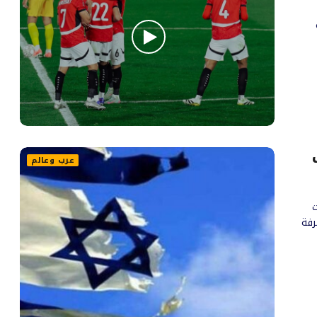
عرب وعالم
ت
رفة