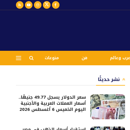
رب وعالم
فن
منوعات
نشر حديثًا
سعر الدولار يسجل 49.77 جنيهًا..
أسعار العملات العربية والأجنبية
اليوم الخميس 6 أغسطس 2026
استقرار أسعار الذهب في مصر