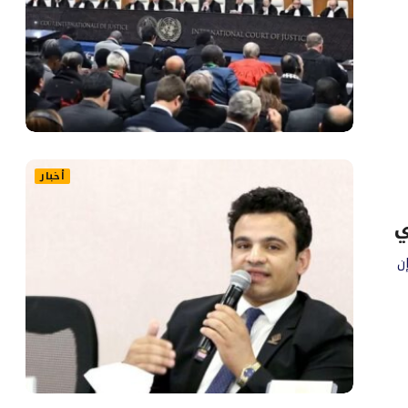
أخبار
ي
ن