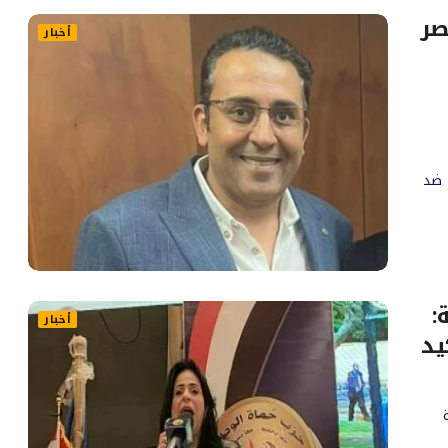
صر
أخبار
 ضد
:
أخبار
يد