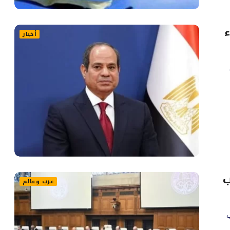
ء
أخبار
ب
عرب وعالم
ب