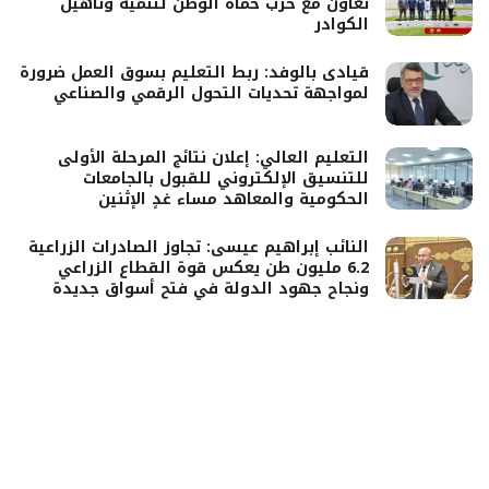
تعاون مع حزب حماة الوطن لتنمية وتأهيل
الكوادر
قيادى بالوفد: ربط التعليم بسوق العمل ضرورة
لمواجهة تحديات التحول الرقمي والصناعي
التعليم العالي: إعلان نتائج المرحلة الأولى
للتنسيق الإلكتروني للقبول بالجامعات
الحكومية والمعاهد مساء غدٍ الإثنين
النائب إبراهيم عيسى: تجاوز الصادرات الزراعية
6.2 مليون طن يعكس قوة القطاع الزراعي
ونجاح جهود الدولة في فتح أسواق جديدة