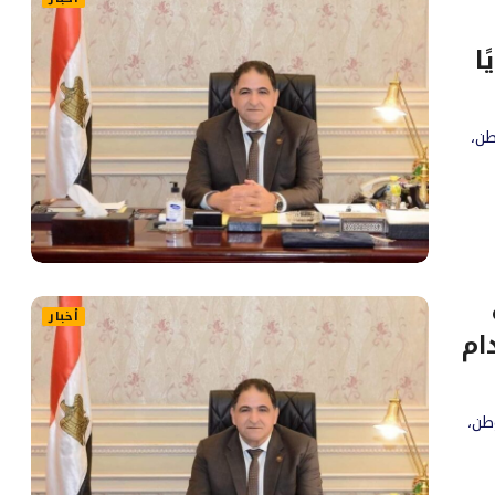
ا
طن،
أخبار
ام
طن،