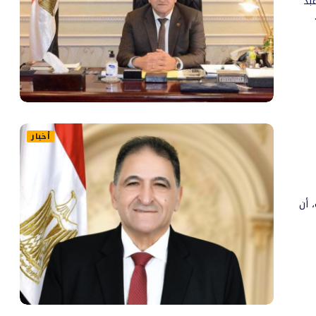
بد
أخبار
 أن