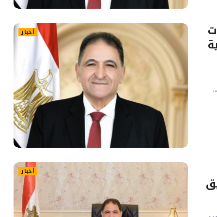
ت
أخبار
ة
أخبار
ق