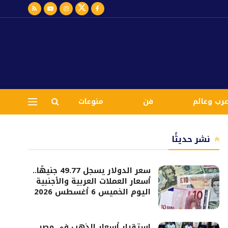
رب وعالم
فن
منوعات
نشر حديثًا
سعر الدولار يسجل 49.77 جنيهًا..
أسعار العملات العربية والأجنبية
اليوم الخميس 6 أغسطس 2026
استقرار أسعار الذهب في مصر