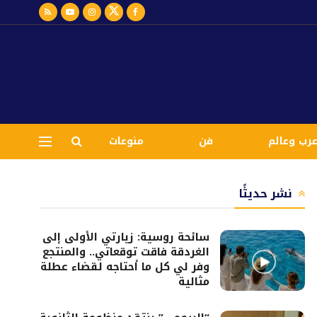
رب وعالم
فن
منوعات
نشر حديثًا
سائحة روسية: زيارتي الأولى إلى
الغردقة فاقت توقعاتي.. والمنتجع
وفر لي كل ما أحتاجه لقضاء عطلة
مثالية