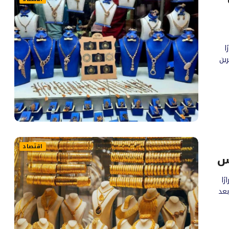
ا
ين
اقتصاد
ًا
ية، بعد