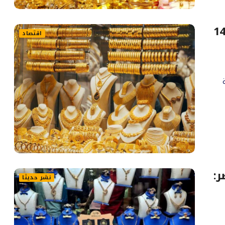
ذهب.. عيار 21 يفقد 140
اقتصاد
2، موجة
:
نشر حديثا