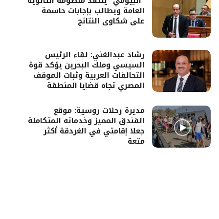
“البيومي” ينتقد منظومة الثانوية
العامة ويطالب بإجابات حاسمة
على شكاوى النتائج
رشاد عبدالغني: لقاء الرئيس
السيسي وملك البحرين يؤكد قوة
التحالفات العربية وثبات الموقف
المصري تجاه قضايا المنطقة
مديرة رحلات روسية: موقع
الفندق المميز وخدماته المتكاملة
جعلا إقامتي في الغردقة أكثر
متعة