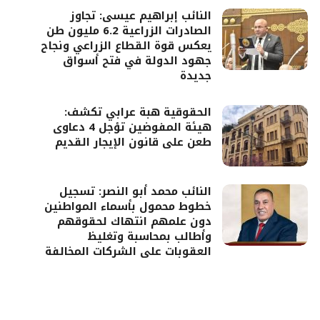
النائب إبراهيم عيسى: تجاوز
الصادرات الزراعية 6.2 مليون طن
يعكس قوة القطاع الزراعي ونجاح
جهود الدولة في فتح أسواق
جديدة
الحقوقية هبة عرابي تكشف:
هيئة المفوضين تؤجل 4 دعاوى
طعن على قانون الإيجار القديم
النائب محمد أبو النصر: تسجيل
خطوط محمول بأسماء المواطنين
دون علمهم انتهاك لحقوقهم
وأطالب بمحاسبة وتغليظ
العقوبات على الشركات المخالفة