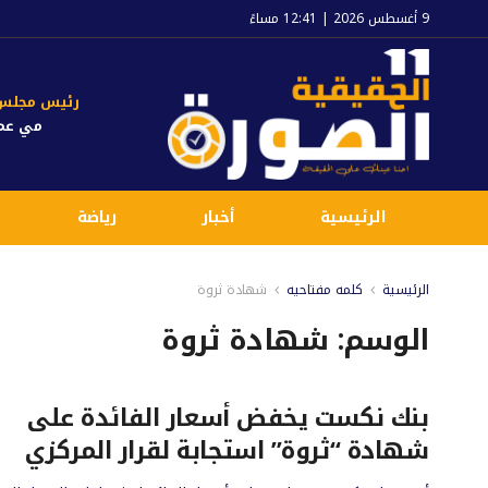
9 أغسطس 2026 | 12:41 مساءً
رئيس مجلس ا
مي عم
الرئيسية
أخبار
رياضة
الرئيسية
كلمه مفتاحيه
شهادة ثروة
الوسم:
شهادة ثروة
بنك نكست يخفض أسعار الفائدة على
شهادة “ثروة” استجابة لقرار المركزي