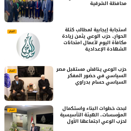
محافظة الشرقية
استجابة إيجابية لمطالب كتلة
أخبار
الحوار.. حزب الوعي يثمن زيادة
مكافأة اليوم لأعمال امتحانات
الشهادة الإعدادية
حزب الوعي يناقش مستقبل مصر
أخبار
السياسي في حضور المفكر
السياسي حسام بدراوي
لبحث خطوات البناء واستكمال
أخبار
المؤسسات.. الهيئة التأسيسية
لحزب الوعي اجتماعها الأول