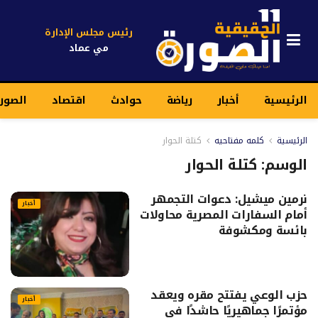
رئيس مجلس الإدارة
مي عماد
الرئيسية
أخبار
رياضة
حوادث
اقتصاد
الصور
الرئيسية
كلمه مفتاحيه
كتلة الحوار
الوسم:
كتلة الحوار
نرمين ميشيل: دعوات التجمهر
أخبار
أمام السفارات المصرية محاولات
بائسة ومكشوفة
حزب الوعي يفتتح مقره ويعقد
أخبار
مؤتمرًا جماهيريًا حاشدًا في