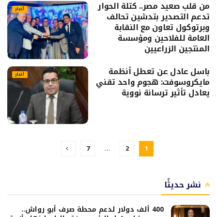
من قلب صعيد مصر.. كتلة الحوار
أخبار
تدعم التصدير بتدشين تحالف
وبرتوكول تعاون مع النقابة
العامة للفلاحين ومؤسسة
المنتجين الزراعيين
باسل عادل عن تعطل أنظمة
أخبار
مايكروسوفت: هجوم واحد تقني
يعادل تأثير ترسانة نووية
7
…
2
1
نشر حديثًا
400 ألف دولار لدعم محطة صرف أبو رواش..