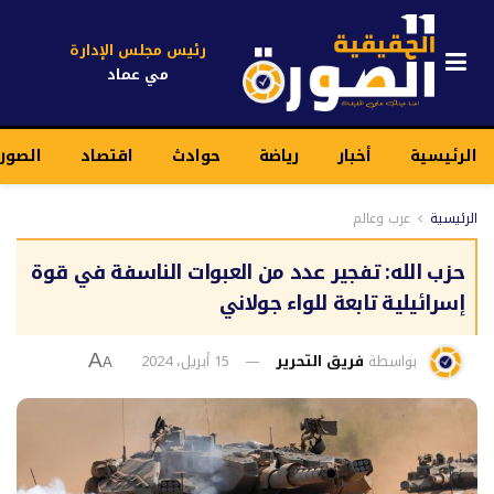
رئيس مجلس الإدارة
مي عماد
الرئيسية
أخبار
رياضة
حوادث
اقتصاد
الصور
الرئيسية
عرب وعالم
حزب الله: تفجير عدد من العبوات الناسفة في قوة
إسرائيلية تابعة للواء جولاني
بواسطة
فريق التحرير
15 أبريل، 2024
A
A