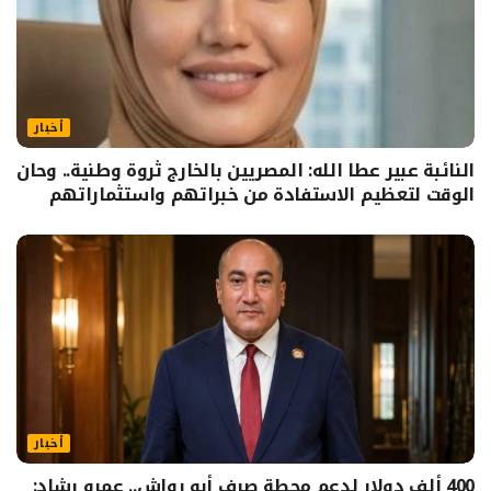
أخبار
النائبة عبير عطا الله: المصريين بالخارج ثروة وطنية.. وحان
الوقت لتعظيم الاستفادة من خبراتهم واستثماراتهم
أخبار
400 ألف دولار لدعم محطة صرف أبو رواش.. عمرو رشاد: