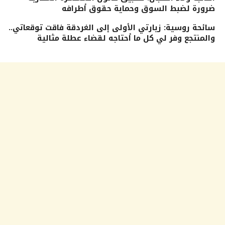
ضرورة لضبط السوق وحماية حقوق أطرافه
سائحة روسية: زيارتي الأولى إلى الغردقة فاقت توقعاتي..
والمنتجع وفر لي كل ما أحتاجه لقضاء عطلة مثالية