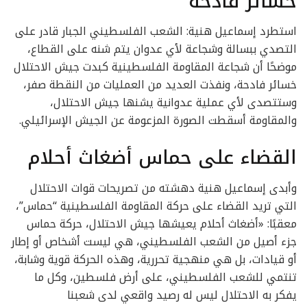
خسائر فادحة
استطرد إسماعيل هنية: الشعب الفلسطيني الجبار قادر على
التصدي ببسالة وشجاعة لأي عدوان يتم شنه على القطاع،
موضحًا أن شجاعة المقاومة الفلسطينية كبدت جيش الاحتلال
خسائر فادحة، ونفذت العديد من العمليات من النقطة صفر،
وستتصدى لأي عملية عدوانية يشنها جيش الاحتلال،
والمقاومة أسقطت الصورة المزعومة عن الجيش الإسرائيلي.
القضاء على حماس أضغاث أحلام
وأبدى إسماعيل هنية دهشته من تصريحات قوات الاحتلال
التي تريد القضاء على حركة المقاومة الفلسطينية “حماس”،
معقبًا: «أضغاث أحلام يعيشها جيش الاحتلال، حركة حماس
جزء أصيل من الشعب الفلسطيني، هي ليست أشخاص أو إطار
أو قيادات، بل هي منهجية تحررية، وهذه الحركة قوية وشابة،
تنتمي للشعب الفلسطيني، على أرض فلسطين، وكل ما
يفكر به الاحتلال ليس له رصيد واقعي لدى شعبنا