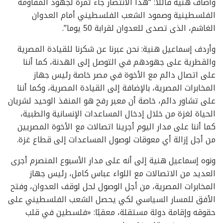
وأضاف هنية قائلًا: “هذا الانتصار جاء ثمرة لجهود المقاومة
الفلسطينية وصمود الشعب الفلسطيني أمام العدوان
الغاشم، الذى تصدى للعدوان لقرابة 50 يوما”.
وأردف إسماعيل هنية: نحن عبرنا عن شكرنا للقيادة المصرية
والقطرية على جهودهم في التوصل إلى الهدنة، كما أننا
على اتصال دائم مع الأخوة في مصر خاصة رئيس جهاز
المخابرات المصرية، بالإضافة إلى القيادة المصرية، وكما أننا
على تشاور دائم، خاصة أن معبر رفح هو المنفذ الوحيد لشريان
الحياة لغزة من خلال إدخال المساعدات الإنسانية والطبية،
كما أننا على مدار اليوم أجرينا اتصالات مع الأخوة المصريين
من أجل إزالة أي معوقات لوصول المساعدات إلى قطاع غزة.
ونوه إسماعيل هنية إلى أنه على مدار الأسبوع المنصرم أجرى
العديد من الاتصالات مع اللواء عباس كامل، رئيس جهاز
المخابرات المصرية، من أجل الوصول لحل لوقف العدوان، وفتح
الأفق للمسار السياسي لكي يحصل الشعب الفلسطيني على
حقوقه وإقامة دولة مستقلة، معقبًا: «فلسطين في قلب