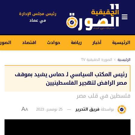
رئيس مجلس الإدارة
مي عماد
الرئيسية
أخبار
رياضة
حوادث
اقتصاد
الصور
الرئيسية
الصورة الحقيقية TV
رئيس المكتب السياسي لـ حماس يشيد بموقف
مصر الرافض لتهجير الفلسطينيين
فلسطين في قلب مصر
بواسطة
فريق التحرير
25 نوفمبر، 2023
A
A