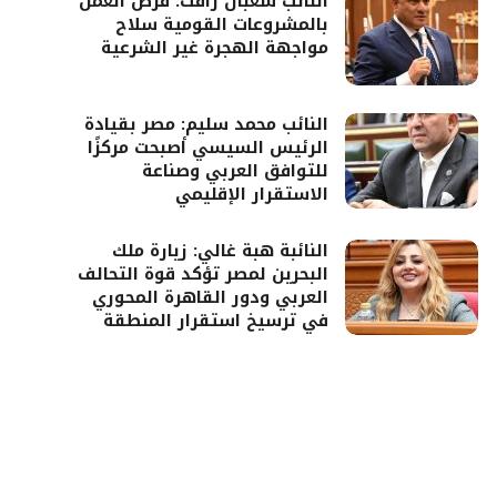
النائب شعبان رأفت: فرص العمل
بالمشروعات القومية سلاح
مواجهة الهجرة غير الشرعية
النائب محمد سليم: مصر بقيادة
الرئيس السيسي أصبحت مركزًا
للتوافق العربي وصناعة
الاستقرار الإقليمي
النائبة هبة غالي: زيارة ملك
البحرين لمصر تؤكد قوة التحالف
العربي ودور القاهرة المحوري
في ترسيخ استقرار المنطقة