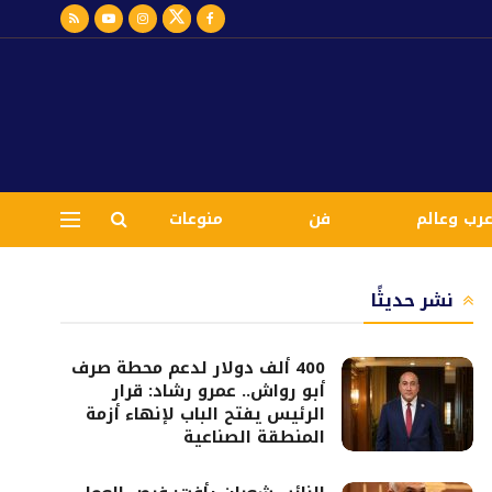
رب وعالم
فن
منوعات
نشر حديثًا
400 ألف دولار لدعم محطة صرف
أبو رواش.. عمرو رشاد: قرار
الرئيس يفتح الباب لإنهاء أزمة
المنطقة الصناعية