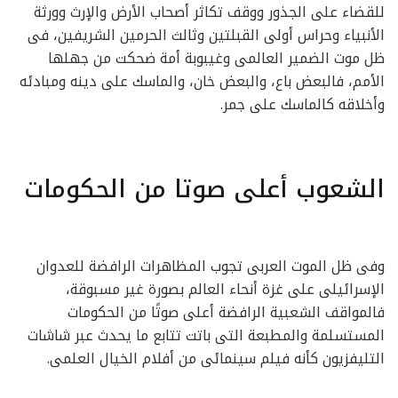
للقضاء على الجذور ووقف تكاثر أصحاب الأرض والإرث وورثة
الأنبياء وحراس أولى القبلتين وثالث الحرمين الشريفين، فى
ظل موت الضمير العالمى وغيبوبة أمة ضحكت من جهلها
الأمم، فالبعض باع، والبعض خان، والماسك على دينه ومبادئه
وأخلاقه كالماسك على جمر.
الشعوب أعلى صوتا من الحكومات
وفى ظل الموت العربى تجوب المظاهرات الرافضة للعدوان
الإسرائيلى على غزة أنحاء العالم بصورة غير مسبوقة،
فالمواقف الشعبية الرافضة أعلى صوتًا من الحكومات
المستسلمة والمطبعة التى باتت تتابع ما يحدث عبر شاشات
التليفزيون كأنه فيلم سينمائى من أفلام الخيال العلمى.