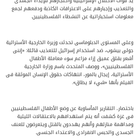
يد قوات الاحتلال الإسرائيلية واحتجازهم للإيذاء الجسدى
والتعذيب وإجبارهم على الاعترافات الكاذبة ودفعهم لجمع
معلومات استخباراتية عن النشطاء الفلسطينيين.
وعلى المستوى الدبلوماسى تحدثت وزيرة الخارجية الأسترالية
جولى بيشوب، ضد استخدام إسرائيل للتعذيب قائلة: «إننى
أشعر بقلق عميق إزاء مزاعم سوء معاملة الأطفال
الفلسطينيين»، ووصف المتحدث باسم وزارة الخارجية
الأسترالية، إيجال بالمور، انتهاكات حقوق الإنسان الموثقة فى
الفيلم بأنها «شيء لا يطاق».
باختصار.. التقارير المأساوية عن وضع الأطفال الفلسطينيين
فى غزة كشفت أنه يتم استهدافهم بالاعتقالات الليلية
ومداهمة منازلهم وأنهم يهددون بالقتل ويتعرضون للعنف
الجسدى والحبس الانفرادى والاعتداء الجنسى.