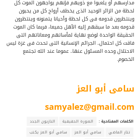
مدارسهم أو يلعبوا مع ذويهم فإنهم يواجهون الموت كل
لحظة من الزائر الوحيد الذى يخطف أرواح كل من يحبون
وينتظرون قدومه فى كل لحظة وأحيانا يتمنونه وينتظرون
قدومه بعد ما سبقهم إليه الأهل جميعا، فربما كان الموت
الحقيقة الواحدة لوضع نهاية لمأساتهم ومعاناتهم التى
فاقت كل احتمال.. الجرائم الإنسانية التى تحدث فى غزة ليس
الاحتلال وحده المسئول عنها.. عموما عند الله تجتمع
الخصوم.
سامى أبو العز
samyalez@gmail.com
الكلمات المفتاحية :
الصورة الحقيقية
النازيون الجدد
تتار الماضي
سامي أبو العز
سامي أبو العز يكتب