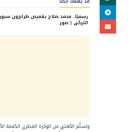
قد يهمك أيضًا
رسميًا.. محمد صلاح بقميص طرابزون سبور
التركي | صور