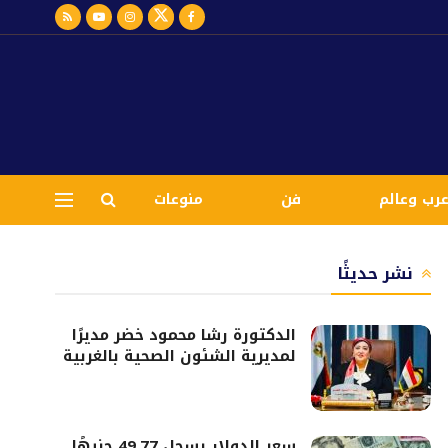
رب وعالم
فن
منوعات
نشر حديثًا
الدكتورة رشا محمود خضر مديرًا
لمديرية الشئون الصحية بالغربية
سعر الدولار يسجل 49.77 جنيهًا..