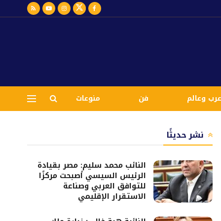
رب وعالم
فن
منوعات
نشر حديثًا
النائب محمد سليم: مصر بقيادة
الرئيس السيسي أصبحت مركزًا
للتوافق العربي وصناعة
الاستقرار الإقليمي