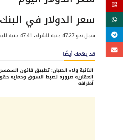
سعر الدولار في البنك
سجل نحو 47.27 جنيه للشراء، 47.41 جنيه للبيع.
قد يهمك أيضًا
النائبة ولاء الصبان: تطبيق قانون السمسر
العقارية ضرورة لضبط السوق وحماية حقو
أطرافه