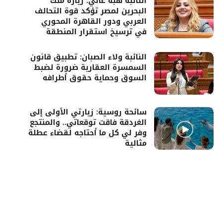
النائبة هبة غالي: زيارة ملك
البحرين لمصر تؤكد قوة التحالف
العربي ودور القاهرة المحوري
في ترسيخ استقرار المنطقة
النائبة ولاء الصبان: تطبيق قانون
السمسرة العقارية ضرورة لضبط
السوق وحماية حقوق أطرافه
سائحة روسية: زيارتي الأولى إلى
الغردقة فاقت توقعاتي.. والمنتجع
وفر لي كل ما أحتاجه لقضاء عطلة
مثالية