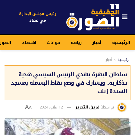
رئيس مجلس الإدارة
مي عماد
الرئيسية
أخبار
رياضة
حوادث
اقتصاد
الصورة
الرئيسية
أخبار
سلطان البهرة يهدي الرئيس السيسي هدية
تذكارية.. ويشارك في وضع نقاط البسملة بمسجد
السيدة زينب
بواسطة
فريق التحرير
12 مايو، 2024
A
A