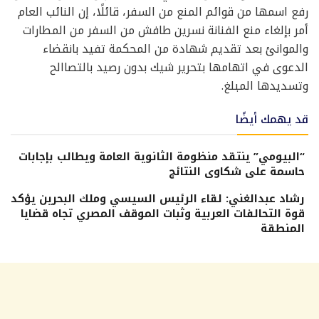
رفع اسمها من قوائم المنع من السفر، قائلًا، إن النائب العام
أمر بإلغاء منع الفنانة نسرين طافش من السفر من المطارات
والموانئ بعد تقديم شهادة من المحكمة تفيد بانقضاء
الدعوى في اتهامها بتحرير شيك بدون رصيد بالتصاالح
وتسديدها المبلغ.
قد يهمك أيضًا
“البيومي” ينتقد منظومة الثانوية العامة ويطالب بإجابات
حاسمة على شكاوى النتائج
رشاد عبدالغني: لقاء الرئيس السيسي وملك البحرين يؤكد
قوة التحالفات العربية وثبات الموقف المصري تجاه قضايا
المنطقة