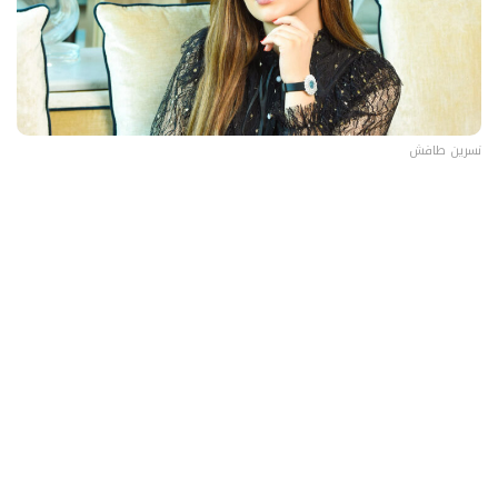
نسرين طافش