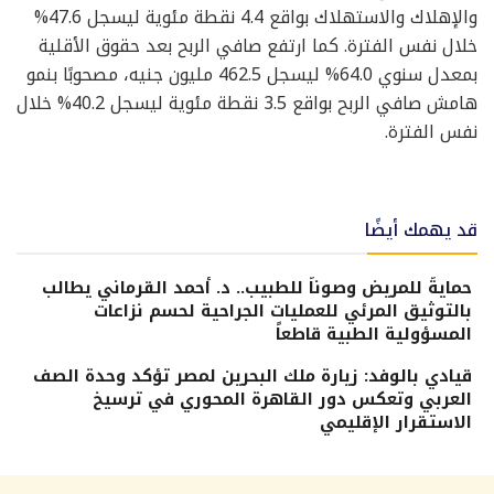
والإهلاك والاستهلاك بواقع 4.4 نقطة مئوية ليسجل 47.6%
خلال نفس الفترة. كما ارتفع صافي الربح بعد حقوق الأقلية
بمعدل سنوي 64.0% ليسجل 462.5 مليون جنيه، مصحوبًا بنمو
هامش صافي الربح بواقع 3.5 نقطة مئوية ليسجل 40.2% خلال
نفس الفترة.
قد يهمك أيضًا
حمايةً للمريض وصوناً للطبيب.. د. أحمد القرماني يطالب
بالتوثيق المرئي للعمليات الجراحية لحسم نزاعات
المسؤولية الطبية قاطعاً
قيادي بالوفد: زيارة ملك البحرين لمصر تؤكد وحدة الصف
العربي وتعكس دور القاهرة المحوري في ترسيخ
الاستقرار الإقليمي