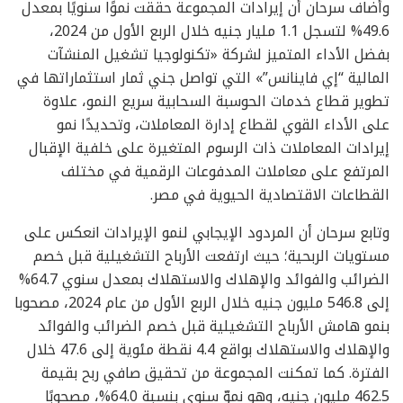
وأضاف سرحان أن إيرادات المجموعة حققت نموًا سنويًا بمعدل
49.6% لتسجل 1.1 مليار جنيه خلال الربع الأول من 2024،
بفضل الأداء المتميز لشركة «تكنولوجيا تشغيل المنشآت
المالية “إي فاينانس”» التي تواصل جني ثمار استثماراتها في
تطوير قطاع خدمات الحوسبة السحابية سريع النمو، علاوة
على الأداء القوي لقطاع إدارة المعاملات، وتحديدًا نمو
إيرادات المعاملات ذات الرسوم المتغيرة على خلفية الإقبال
المرتفع على معاملات المدفوعات الرقمية في مختلف
القطاعات الاقتصادية الحيوية في مصر.
وتابع سرحان أن المردود الإيجابي لنمو الإيرادات انعكس على
مستويات الربحية؛ حيث ارتفعت الأرباح التشغيلية قبل خصم
الضرائب والفوائد والإهلاك والاستهلاك بمعدل سنوي 64.7%
إلى 546.8 مليون جنيه خلال الربع الأول من عام 2024، مصحوبا
بنمو هامش الأرباح التشغيلية قبل خصم الضرائب والفوائد
والإهلاك والاستهلاك بواقع 4.4 نقطة مئوية إلى 47.6 خلال
الفترة. كما تمكنت المجموعة من تحقيق صافي ربح بقيمة
462.5 مليون جنيه، وهو نموّ سنوي بنسبة 64.0%، مصحوبًا