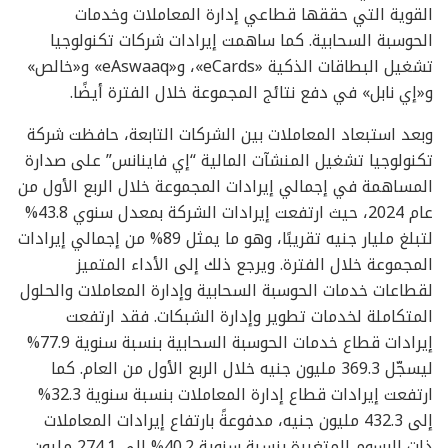
القوية التي حققها قطاعي إدارة المعاملات وخدمات
الحوسبة السحابية. كما ساهمت إيرادات شركات تكنولوجيا
تشغيل البطاقات الذكية «eCards»، و«eAswaaq» و«خالص»
و«إي نابل» في دفع نتائج المجموعة خلال الفترة أيضًا.
وبعد استبعاد المعاملات بين الشركات التابعة، حافظت شركة
تكنولوجيا تشغيل المنشآت المالية “إي فاينانس” على صدارة
المساهمة في إجمالي إيرادات المجموعة خلال الربع الأول من
عام 2024، حيث ارتفعت إيرادات الشركة بمعدل سنوي 43.8%
لتبلغ مليار جنيه تقريبًا، وهو ما يمثل 89% من إجمالي إيرادات
المجموعة خلال الفترة. ويرجع ذلك إلى الأداء المتميز
لقطاعات خدمات الحوسبة السحابية وإدارة المعاملات والحلول
المتكاملة لخدمات تطوير وإدارة الشبكات. فقد ارتفعت
إيرادات قطاع خدمات الحوسبة السحابية بنسبة سنوية 77.9%
ليسجّل 369.3 مليون جنيه خلال الربع الأول من العام. كما
ارتفعت إيرادات قطاع إدارة المعاملات بنسبة سنوية 32.3%
إلى 432.3 مليون جنيه، مدفوعةً بارتفاع إيرادات المعاملات
ذات الرسوم المتغيرة بنسبة سنوية 40.2% إلى 274.1 مليون