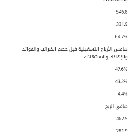
546.8
331.9
64.7%
هامش الأرباح التشغيلية قبل خصم الضرائب والفوائد
والإهلاك والاستهلاك
47.6%
43.2%
4.4%
صافي الربح
462.5
281.9