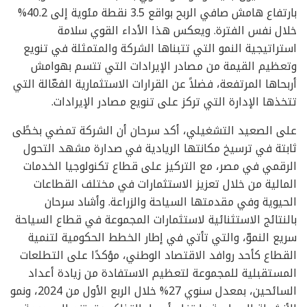
بارتفاع هامش صافي الربح بواقع 3.5 نقطة مئوية إلى 40.2%
خلال نفس الفترة. ويعكس هذا الأداء القوي سلامة
استراتيجية النمو التي تتبناها الشركة والمتمثلة في تنويع
وتعظيم القيمة من مصادر الإيرادات التي تتسم بهوامش
أربحاها المرتفعة، فضلاً عن القرارات الاستثمارية الفعّالة التي
تتخذها الإدارة التي تركز على تنويع مصادر الإيرادات.
على الصعيد التشغيلي، أكد سرحان أن الشركة تمضي بخطًى
ثابتة في ترسيخ مكانتها الريادية في صدارة مشهد التحول
الرقمي في مصر، مع التركيز على قطاع تكنولوجيا الخدمات
المالية من خلال تعزيز الاستثمارات في مختلف القطاعات
الحيوية وفي مقدمتها السياحة والزراعة. وأشاد سرحان
بالنتائج الاستثنائية لاستثمارات المجموعة في قطاع السياحة
سريع النموّ، والتي تأتي في إطار الخطط الحكومية لتنمية
القطاع كأحد روافد الاقتصاد الوطني، مؤكدًا على التطلعات
المستقبلية للمجموعة لتعظيم الاستفادة من زيادة أعداد
السائحين، بمعدل سنوي 27% خلال الربع الأول من 2024، ونمو