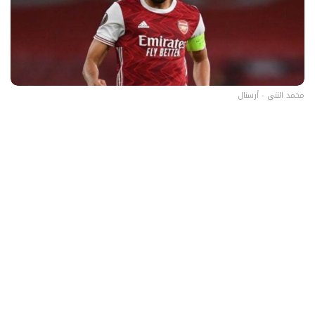
محمد النني - أرسنال