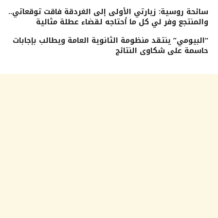
سائحة روسية: زيارتي الأولى إلى الغردقة فاقت توقعاتي..
والمنتجع وفر لي كل ما أحتاجه لقضاء عطلة مثالية
“البيومي” ينتقد منظومة الثانوية العامة ويطالب بإجابات
حاسمة على شكاوى النتائج