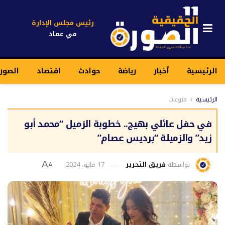
رئيس مجلس الإدارة
مي عماد
الرئيسية
أخبار
رياضة
حوادث
اقتصاد
الصورة
الرئيسية
منوعات
في حفل عائلي بهيج.. خطوبة الزميل “محمد أبو
زيد” والزميلة “برديس عصام”
بواسطة
فريق التحرير
17 مايو، 2024
A
A