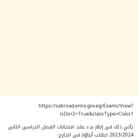
‏https://sabroad.emis.gov.eg/Exams/View?
isDor2=True&classType=Class1
يأتي ذلك فى إطار بدء عقد امتحانات الفصل الدراسى الثانى
2023/2024 لطلاب أبناؤنا فى الخارج،