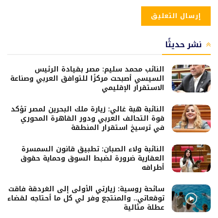
نشر حديثًا
النائب محمد سليم: مصر بقيادة الرئيس
السيسي أصبحت مركزًا للتوافق العربي وصناعة
الاستقرار الإقليمي
النائبة هبة غالي: زيارة ملك البحرين لمصر تؤكد
قوة التحالف العربي ودور القاهرة المحوري
في ترسيخ استقرار المنطقة
النائبة ولاء الصبان: تطبيق قانون السمسرة
العقارية ضرورة لضبط السوق وحماية حقوق
أطرافه
سائحة روسية: زيارتي الأولى إلى الغردقة فاقت
توقعاتي.. والمنتجع وفر لي كل ما أحتاجه لقضاء
عطلة مثالية