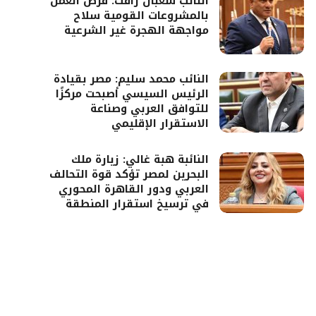
النائب شعبان رأفت: فرص العمل
بالمشروعات القومية سلاح
مواجهة الهجرة غير الشرعية
النائب محمد سليم: مصر بقيادة
الرئيس السيسي أصبحت مركزًا
للتوافق العربي وصناعة
الاستقرار الإقليمي
النائبة هبة غالي: زيارة ملك
البحرين لمصر تؤكد قوة التحالف
العربي ودور القاهرة المحوري
في ترسيخ استقرار المنطقة