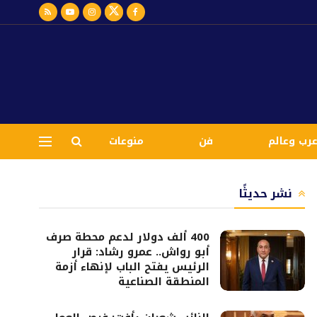
رب وعالم
فن
منوعات
نشر حديثًا
400 ألف دولار لدعم محطة صرف
أبو رواش.. عمرو رشاد: قرار
الرئيس يفتح الباب لإنهاء أزمة
المنطقة الصناعية