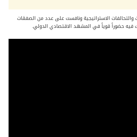
كات والتحالفات الاستراتيجية ونافست على عدد من الصفقات
 فيه حضوراً قوياً في المشهد الاقتصادي الدولي.