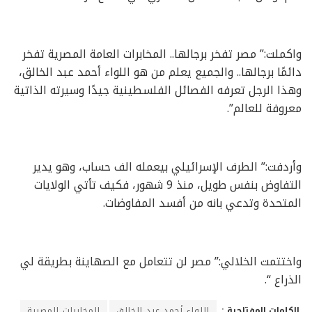
واكملت:” مصر تفخر برجالها.. المخابرات العامة المصرية تفخر
دائمًا برجالها.. والجميع يعلم من هو اللواء أحمد عبد الخالق،
وهذا الرجل تعرفه الفصائل الفلسطينية جيدًا وسيرته الذاتية
معروفة للعالم”.
وأردفت:” الطرف الإسرائيلي بيعمله الف حساب، وهو يدير
التفاوض بنفس طويل، منذ 9 شهور، فكيف تأتي الولايات
المتحدة وتدعي بانه من أفسد المفاوضات.
واختتمت الخلالي:” مصر لن تتعامل مع الصهاينة بطريقة لي
الذراع “.
الكلمات المفتاحية :
اللواء أحمد عبد الخالق
المخابرات المصرية