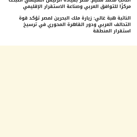
النائب محمد سليم: مصر بقيادة الرئيس السيسي أصبحت
مركزًا للتوافق العربي وصناعة الاستقرار الإقليمي
النائبة هبة غالي: زيارة ملك البحرين لمصر تؤكد قوة
التحالف العربي ودور القاهرة المحوري في ترسيخ
استقرار المنطقة