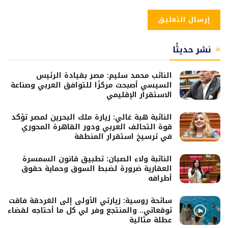
نشر حديثًا
النائب محمد سليم: مصر بقيادة الرئيس
السيسي أصبحت مركزًا للتوافق العربي وصناعة
الاستقرار الإقليمي
النائبة هبة غالي: زيارة ملك البحرين لمصر تؤكد
قوة التحالف العربي ودور القاهرة المحوري
في ترسيخ استقرار المنطقة
النائبة ولاء الصبان: تطبيق قانون السمسرة
العقارية ضرورة لضبط السوق وحماية حقوق
أطرافه
سائحة روسية: زيارتي الأولى إلى الغردقة فاقت
توقعاتي.. والمنتجع وفر لي كل ما أحتاجه لقضاء
عطلة مثالية