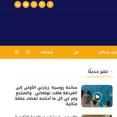
رب وعالم
فن
منوعات
نشر حديثًا
سائحة روسية: زيارتي الأولى إلى
الغردقة فاقت توقعاتي.. والمنتجع
وفر لي كل ما أحتاجه لقضاء عطلة
مثالية