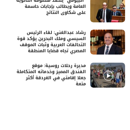
“البيومي” ينتقد منظومة الثانوية
العامة ويطالب بإجابات حاسمة
على شكاوى النتائج
رشاد عبدالغني: لقاء الرئيس
السيسي وملك البحرين يؤكد قوة
التحالفات العربية وثبات الموقف
المصري تجاه قضايا المنطقة
مديرة رحلات روسية: موقع
الفندق المميز وخدماته المتكاملة
جعلا إقامتي في الغردقة أكثر
متعة