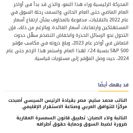
المحركة الرئيسية وراء هذا النمو، والذي قد بدأ فى أواخر
العام الماضي حتى العام الحالي. واتسمت رحلة السوق في
عام 2022 بالتقلبات، مدفوعة بالمخاوف بشأن ارتفاع أسعار
المستهلكين وارتفاعات أسعار الفائدة. وبالرغم من ذلك، فإن
التحول نحو الرسائل الحذرة وانخفاض التضخم سهّل حدوث
انتعاش في أواخر عام 2023، وبلغ ذروته في مكاسب مؤشر
S&P 500 بنسبة 24٪ لهذا العام. واستمر هذا الزخم حتى عام
2024، حيث وصل المؤشر إلى مستويات قياسية.
قد يهمك أيضًا
النائب محمد سليم: مصر بقيادة الرئيس السيسي أصبحت
مركزًا للتوافق العربي وصناعة الاستقرار الإقليمي
النائبة ولاء الصبان: تطبيق قانون السمسرة العقارية
ضرورة لضبط السوق وحماية حقوق أطرافه