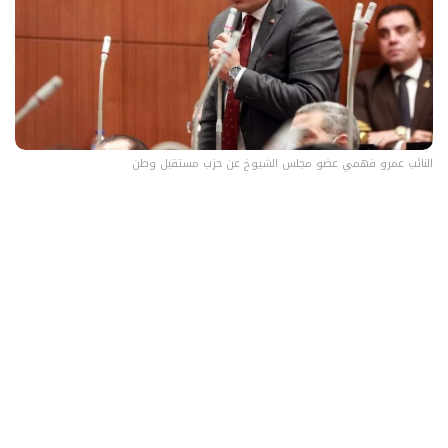
النائب عمرو فهمي عضو مجلس الشيوخ عن حزب مستقبل وطن