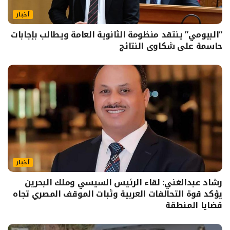
أخبار
“البيومي” ينتقد منظومة الثانوية العامة ويطالب بإجابات
حاسمة على شكاوى النتائج
أخبار
رشاد عبدالغني: لقاء الرئيس السيسي وملك البحرين
يؤكد قوة التحالفات العربية وثبات الموقف المصري تجاه
قضايا المنطقة