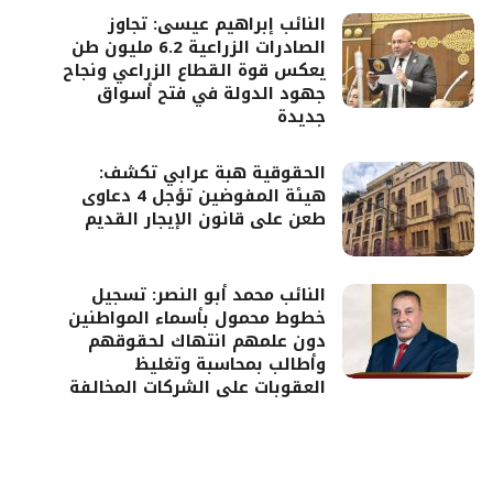
النائب إبراهيم عيسى: تجاوز
الصادرات الزراعية 6.2 مليون طن
يعكس قوة القطاع الزراعي ونجاح
جهود الدولة في فتح أسواق
جديدة
الحقوقية هبة عرابي تكشف:
هيئة المفوضين تؤجل 4 دعاوى
طعن على قانون الإيجار القديم
النائب محمد أبو النصر: تسجيل
خطوط محمول بأسماء المواطنين
دون علمهم انتهاك لحقوقهم
وأطالب بمحاسبة وتغليظ
العقوبات على الشركات المخالفة