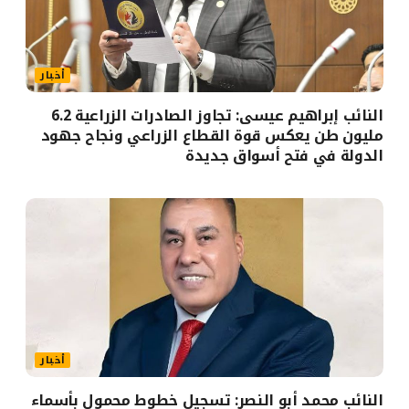
أخبار
النائب إبراهيم عيسى: تجاوز الصادرات الزراعية 6.2
مليون طن يعكس قوة القطاع الزراعي ونجاح جهود
الدولة في فتح أسواق جديدة
أخبار
النائب محمد أبو النصر: تسجيل خطوط محمول بأسماء