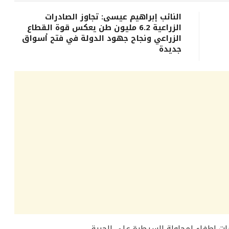
النائب إبراهيم عيسى: تجاوز الصادرات
الزراعية 6.2 مليون طن يعكس قوة القطاع
الزراعي ونجاح جهود الدولة في فتح أسواق
جديدة