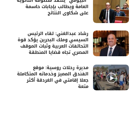
“البيومي” ينتقد منظومة الثانوية
العامة ويطالب بإجابات حاسمة
على شكاوى النتائج
رشاد عبدالغني: لقاء الرئيس
السيسي وملك البحرين يؤكد قوة
التحالفات العربية وثبات الموقف
المصري تجاه قضايا المنطقة
مديرة رحلات روسية: موقع
الفندق المميز وخدماته المتكاملة
جعلا إقامتي في الغردقة أكثر
متعة