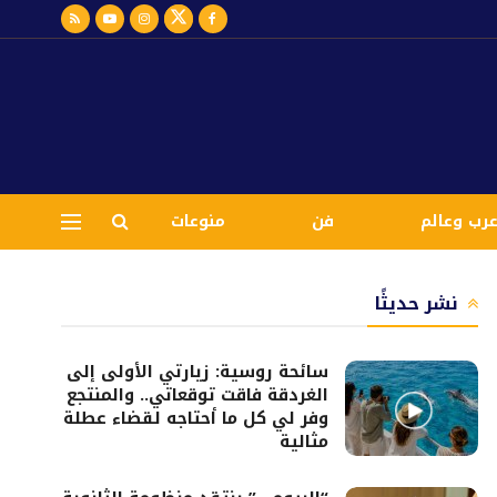
رب وعالم
فن
منوعات
نشر حديثًا
سائحة روسية: زيارتي الأولى إلى
الغردقة فاقت توقعاتي.. والمنتجع
وفر لي كل ما أحتاجه لقضاء عطلة
مثالية