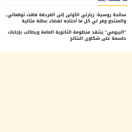
سائحة روسية: زيارتي الأولى إلى الغردقة فاقت توقعاتي..
والمنتجع وفر لي كل ما أحتاجه لقضاء عطلة مثالية
“البيومي” ينتقد منظومة الثانوية العامة ويطالب بإجابات
حاسمة على شكاوى النتائج