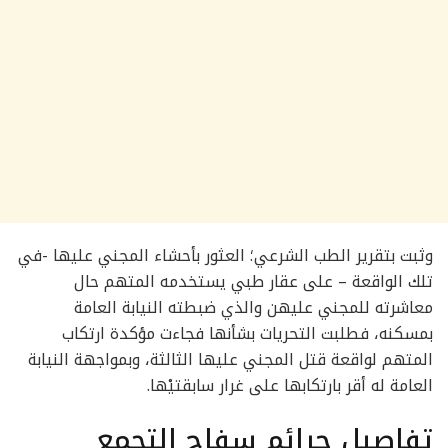
وثبت بتقرير الطب الشرعي؛ العثور بأحشاء المجني عليها -في
تلك الواقعة – على عقار طبي يستخدمه المتهم حال
معاشرته للمجني عليهن والذي ضبطته النيابة العامة
بمسكنه، فطلبت التحريات بشأنها فجاءت مؤكدة ارتكاب
المتهم لواقعة قتل المجني عليها الثالثة، وبمواجهة النيابة
العامة له أقر بارتكابها على غرار سابقتيْها.
تفاصيل جرائم سفاح التجمع‌