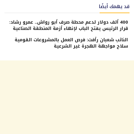
قد يهمك أيضًا
400 ألف دولار لدعم محطة صرف أبو رواش.. عمرو رشاد:
قرار الرئيس يفتح الباب لإنهاء أزمة المنطقة الصناعية
النائب شعبان رأفت: فرص العمل بالمشروعات القومية
سلاح مواجهة الهجرة غير الشرعية