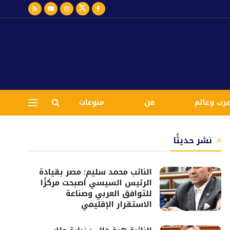
رب وعالم
فن
منوعات
نشر حديثًا
النائب محمد سليم: مصر بقيادة
الرئيس السيسي أصبحت مركزًا
للتوافق العربي وصناعة
الاستقرار الإقليمي