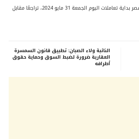
يشهد سعر الدولار.. يشهد سعر الدولار في مصر بداية تعاملات اليوم الجمعة 31 مايو 2024، تراجعًا مقابل
النائبة ولاء الصبان: تطبيق قانون السمسرة
العقارية ضرورة لضبط السوق وحماية حقوق
أطرافه