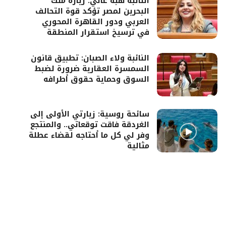
النائبة هبة غالي: زيارة ملك
البحرين لمصر تؤكد قوة التحالف
العربي ودور القاهرة المحوري
في ترسيخ استقرار المنطقة
النائبة ولاء الصبان: تطبيق قانون
السمسرة العقارية ضرورة لضبط
السوق وحماية حقوق أطرافه
سائحة روسية: زيارتي الأولى إلى
الغردقة فاقت توقعاتي.. والمنتجع
وفر لي كل ما أحتاجه لقضاء عطلة
مثالية