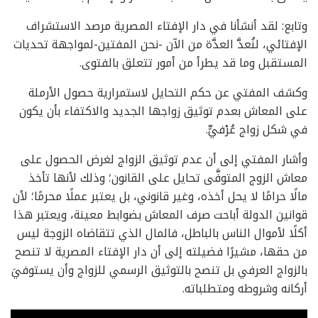
وتابع: لقد أنشأنا في دار الإفتاء المصرية مرصد الاستشراف
الإفتائي، لنُعدَّ العدَّة من الآن -نحن المفتين-لمواجهة تحديات
المستقبل وما قد يطرأ من أمور تتعلق بالفتوى.
وكشف المفتي عن حكم التحايل لاستمرارية حصول الأرملة
على المعاش بعدم توثيق زواجها الجديد والاكتفاء بأن يكون
في شكل زواج عُرْفيٍّ.
وأشار المفتي إلى أن عدم توثيق الزواج لغرض الحصول على
معاش الزوج المتوفَّى تحايل على القانون؛ وذلك لأنها تأخذ
مالًا حرامًا لا يحل أخذه، وغير قانوني، بل يعتبر عملًا محرمًا؛ لأن
قوانين الدولة أباحت صرف المعاش بضوابط معينة، ويعتبر هذا
أكلًا لأموال الناس بالباطل، فالمال الذي تتقاضاه الزوجة ليس
من حقها، مشيرًا فضيلته إلى أن دار الإفتاء المصرية لا تنصح
بالزواج العرفي بل تنصح بالتوثيق الرسمي للزواج وأن يستوفيَ
أركانه وشروطه ومتطلباته.