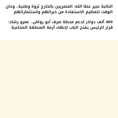
النائبة عبير عطا الله: المصريين بالخارج ثروة وطنية.. وحان
الوقت لتعظيم الاستفادة من خبراتهم واستثماراتهم
400 ألف دولار لدعم محطة صرف أبو رواش.. عمرو رشاد:
قرار الرئيس يفتح الباب لإنهاء أزمة المنطقة الصناعية