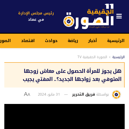
رئيس مجلس الإدارة
مي عماد
الرئيسية
أخبار
رياضة
حوادث
اقتصاد
الصور
الرئيسية
الصورة الحقيقية TV
هل يجوز للمرأة الحصول على معاش زوجها
المتوفي بعد زواجها الجديد؟.. المفتي يجيب
بواسطة
فريق التحرير
31 مايو، 2024
A
A