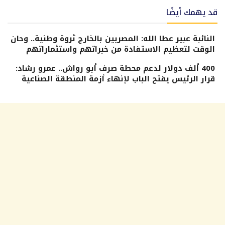
قد يهمك أيضًا
النائبة عبير عطا الله: المصريين بالخارج ثروة وطنية.. وحان
الوقت لتعظيم الاستفادة من خبراتهم واستثماراتهم
400 ألف دولار لدعم محطة صرف أبو رواش.. عمرو رشاد:
قرار الرئيس يفتح الباب لإنهاء أزمة المنطقة الصناعية