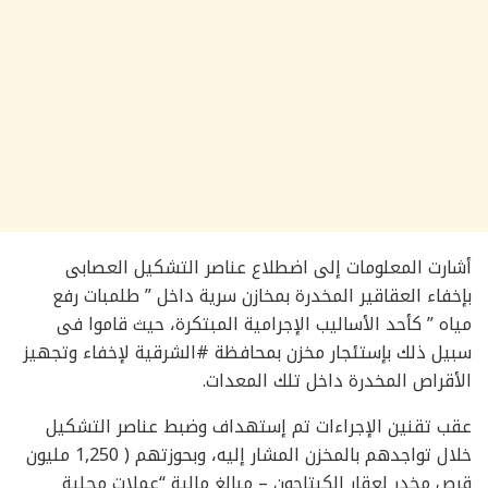
أشارت المعلومات إلى اضطلاع عناصر التشكيل العصابى
بإخفاء العقاقير المخدرة بمخازن سرية داخل ” طلمبات رفع
مياه ” كأحد الأساليب الإجرامية المبتكرة، حيث قاموا فى
سبيل ذلك بإستئجار مخزن بمحافظة #الشرقية لإخفاء وتجهيز
الأقراص المخدرة داخل تلك المعدات.
عقب تقنين الإجراءات تم إستهداف وضبط عناصر التشكيل
خلال تواجدهم بالمخزن المشار إليه، وبحوزتهم ( 1,250 مليون
قرص مخدر لعقار الكبتاجون – مبالغ مالية “عملات محلية