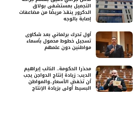
التجميل بمستشفى بولاق
الدكرور ينقذ مريضًا من مضاعفات
إصابة بالوجه
أول تحرك برلماني بعد شكاوى
تسجيل خطوط محمول بأسماء
مواطنين دون علمهم
محذرا الحكومة.. النائب إبراهيم
الديب: زيادة إنتاج الدواجن يجب
أن تخفض الأسعار..والمواطن
البسيط أولى بزيادة الإنتاج