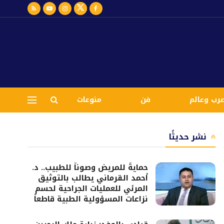
رب وعالم
فن
منوعات
نشر حديثًا
حمايةً للمريض وصوناً للطبيب.. د.
أحمد القرماني يطالب بالتوثيق
المرئي للعمليات الجراحية لحسم
نزاعات المسؤولية الطبية قاطعاً