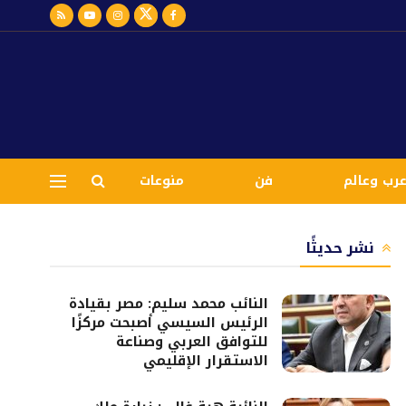
رب وعالم
فن
منوعات
نشر حديثًا
النائب محمد سليم: مصر بقيادة
الرئيس السيسي أصبحت مركزًا
للتوافق العربي وصناعة
الاستقرار الإقليمي