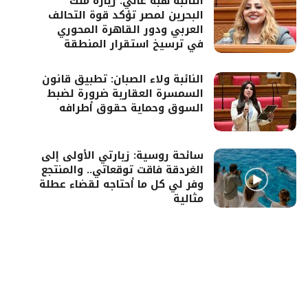
النائبة هبة غالي: زيارة ملك
البحرين لمصر تؤكد قوة التحالف
العربي ودور القاهرة المحوري
في ترسيخ استقرار المنطقة
النائبة ولاء الصبان: تطبيق قانون
السمسرة العقارية ضرورة لضبط
السوق وحماية حقوق أطرافه
سائحة روسية: زيارتي الأولى إلى
الغردقة فاقت توقعاتي.. والمنتجع
وفر لي كل ما أحتاجه لقضاء عطلة
مثالية