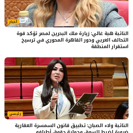
أخبار
النائبة هبة غالي: زيارة ملك البحرين لمصر تؤكد قوة
التحالف العربي ودور القاهرة المحوري في ترسيخ
استقرار المنطقة
رئيسي
النائبة ولاء الصبان: تطبيق قانون السمسرة العقارية
ضرورة لضبط السوق وحماية حقوق أطرافه