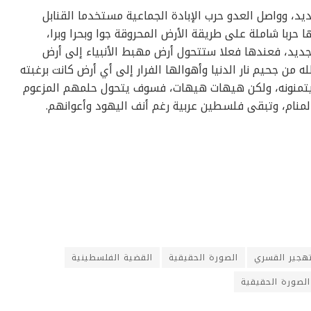
يد، وواصل العدو حرب الإبادة الجماعية مستخدما القنابل
 حربا شاملة على طريقة الأرض المحروقة جوا وبحرا وبرا،
 جديد، فعندها فعلا ستتحول أرض مهبط الأنبياء إلى أرض
 من جحيم نار الدنيا وأهوالها الفرار إلى أي أرض كانت برغبته
ا يتمنونه، ولكن هيهات هيهات، فسوف يتحول حلمهم المزعوم
منام، وتبقى فلسطين عربية رغم أنف اليهود وأعوانهم.
تهجير القسري
الصورة الحقيقية
القضية الفلسطينية
لصورة الحقيقية