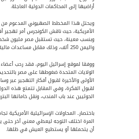
أراضيها إلى المحاكمات الدولية العاجلة.
ويحتل هذا المخطط الصهيوني المدعوم من الو
الأمريكية، حيث ناقش الكونجرس أمر تهجير أه
واليمن 250 ألف، وذلك مقابل مساعدات مالية ضخمة جدا بعد الموافقة على هذه الخطة.
ووفقا لموقع إسرائيل اليوم، فقد رحب أعضاء
الولايات المتحدة ضغوطها على مصر بالتحديد
الأولى والأخيرة لقبول أفكار التهجير عبر و
لقبول الفكرة، وفي المقابل تتمتع هذه الدول
الحوثيين عند باب المندب، ونقل خاماتها البترو
باختصار.. المحاولات الإسرائيلية الأمريكية ت
المرة اختلف التوجه ليعطي معنى آخر حتى يك
أن يتحملها أو يستطيع العيش في ظلها.