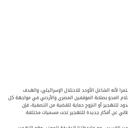
ا لأنه الشاغل الأوحد للاحتلال الإسرائيلي، والهدف
لام العدو بصلابة الموقفين المصري والأردني في مواجهة كل
ود للتهجير أو النزوح حماية للقضية من التصفية، فإن
طاني عن أفكار جديدة للتهجير تحت مسميات مختلفة.
جير القسري، مع ملاحظتنا الدقيقة للمعنى وهو التهجير