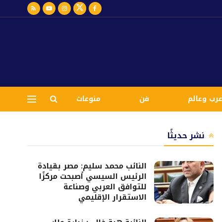
رب وعالم
فن
منوعات
نشر حديثًا
النائب محمد سليم: مصر بقيادة
الرئيس السيسي أصبحت مركزًا
للتوافق العربي وصناعة
الاستقرار الإقليمي