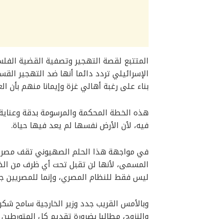
المتتبع لقصة التهجير وتصفية القضية الفلسط
الإسرائيلي تردد دائما أنها ضد التهجير القس
بناء على رغبة أهالي غزة وإيمانا منهم بأن 
هذه الخطة المحكمة والمرسومة بدقة وعناية 
فيه، لأن الأرض نفسها لم يعد فيها حياة.
في مواجهة هذا الحلم الصهيوني تقف مصر بال
المسمى، لأنها لن تقبل تحت أي ظرف من ال
ليس فقط للنظام المصري، وإنما للمصريين جمي
وبالأمس القريب جدد وزير الخارجية سامح شكر
والنزوح، مطالبا بضرورة تقديم كل المتورطين