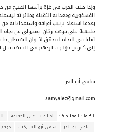
وإذا طلت الحرب في غزة برأسها القبيح من جد
الفسفورية ومعداته الثقيلة وطائراته ليشعلها
بعدما استعاد ترتيب أوراقه واستعداداته من
ملتهبة على فوهة بركان، وسيولي من نجاه الله
آملنا في النجاة ليتحقق لأعوان الشيطان م
إلى كابوس مؤلم يطاردهم في اليقظة قبل ال
سامي أبو العز
samyalez@gmail.com
الكلمات المفتاحية :
احنا عينك على الحقيقة
ال
سامي أبو العز
سامي أبو العز يكتب
موقع ا