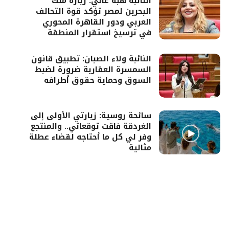
النائبة هبة غالي: زيارة ملك
البحرين لمصر تؤكد قوة التحالف
العربي ودور القاهرة المحوري
في ترسيخ استقرار المنطقة
النائبة ولاء الصبان: تطبيق قانون
السمسرة العقارية ضرورة لضبط
السوق وحماية حقوق أطرافه
سائحة روسية: زيارتي الأولى إلى
الغردقة فاقت توقعاتي.. والمنتجع
وفر لي كل ما أحتاجه لقضاء عطلة
مثالية