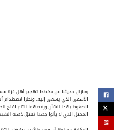
ومازال حديثنا عن مخطط تهجير أهل غزة مستمر
الأسمى الذي يسعى إليه.. ونظرا لاصطدام أح
الضغوط بهذا الشأن ورفضهما التام لفتح الحد
المحتل الذي لا يألوا جهدا تفتق ذهنه الشي
الحكاية ببساطة أن مصر والأردن يرفضان الته