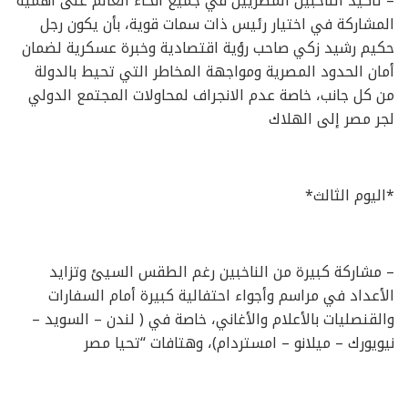
– تأكيد الناخبين المصريين في جميع أنحاء العالم على أهمية
المشاركة في اختيار رئيس ذات سمات قوية، بأن يكون رجل
حكيم رشيد زكي صاحب رؤية اقتصادية وخبرة عسكرية لضمان
أمان الحدود المصرية ومواجهة المخاطر التي تحيط بالدولة
من كل جانب، خاصة عدم الانجراف لمحاولات المجتمع الدولي
لجر مصر إلى الهلاك
*اليوم الثالث*
– مشاركة كبيرة من الناخبين رغم الطقس السيئ وتزايد
الأعداد في مراسم وأجواء احتفالية كبيرة أمام السفارات
والقنصليات بالأعلام والأغاني، خاصة في ( لندن – السويد –
نيويورك – ميلانو – امستردام)، وهتافات “تحيا مصر