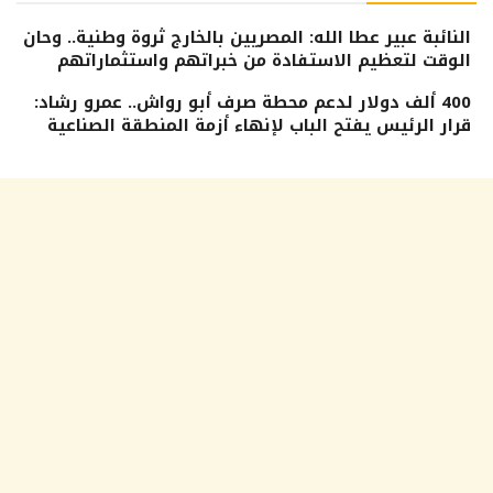
النائبة عبير عطا الله: المصريين بالخارج ثروة وطنية.. وحان
الوقت لتعظيم الاستفادة من خبراتهم واستثماراتهم
400 ألف دولار لدعم محطة صرف أبو رواش.. عمرو رشاد:
قرار الرئيس يفتح الباب لإنهاء أزمة المنطقة الصناعية