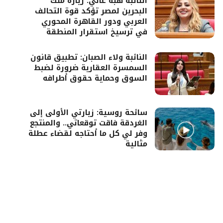
النائبة هبة غالي: زيارة ملك
البحرين لمصر تؤكد قوة التحالف
العربي ودور القاهرة المحوري
في ترسيخ استقرار المنطقة
النائبة ولاء الصبان: تطبيق قانون
السمسرة العقارية ضرورة لضبط
السوق وحماية حقوق أطرافه
سائحة روسية: زيارتي الأولى إلى
الغردقة فاقت توقعاتي.. والمنتجع
وفر لي كل ما أحتاجه لقضاء عطلة
مثالية