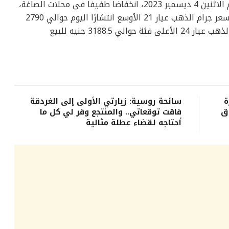
شهدت أسعار الذهب فى بداية تعاملات اليوم الاثنين 4 ديسمبر 2023، انخفاضا طفيفا فى محلات الصاغة،
بقيمة 5 جنيهات في سعر الجرام، حيث سجل سعر جرام الذهب عيار 21 الأوسع انتشارًا اليوم حوالي 2790
جنيهًا للبيع و2770 جنيها للشراء، وبلغ سعر الذهب عيار 24 الأعلى فئة حوالي 3188.5 جنيه للبيع
ة
سائحة روسية: زيارتي الأولى إلى الغردقة
ق
فاقت توقعاتي.. والمنتجع وفر لي كل ما
أحتاجه لقضاء عطلة مثالية