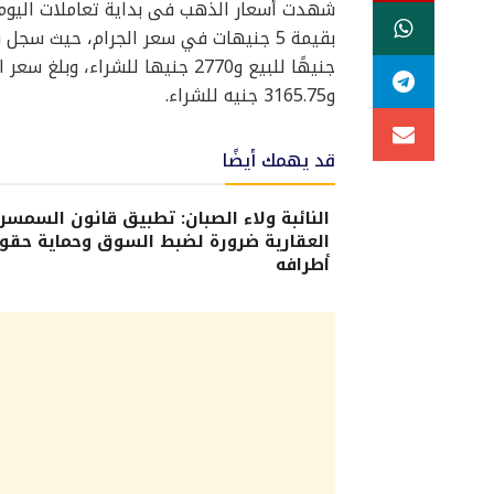
و3165.75 جنيه للشراء.
قد يهمك أيضًا
النائبة ولاء الصبان: تطبيق قانون السمسر
العقارية ضرورة لضبط السوق وحماية حقو
أطرافه