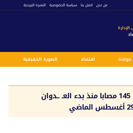
من نحن
اتصل بنا
سياسة الخصوصية
النشرة البريدية
لإدارة
اد
حوادث
اقتصاد
الصورة الحقيقية
ع
الصحة الفلسطينية: 39 شهيدا ونحو 145 مصابا منذ بدء العـ ـدوان