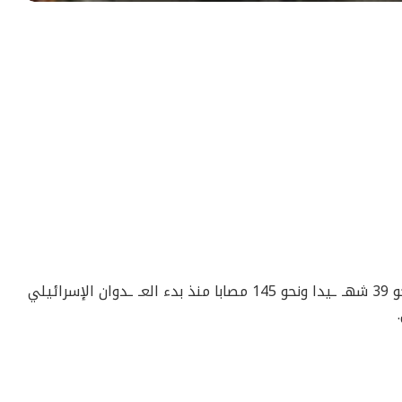
أعلنت وزارة الصحة الفلسطينية عن سقوط نحو 39 شهـ ـيدا ونحو 145 مصابا منذ بدء العـ ـدوان الإسرائيلي