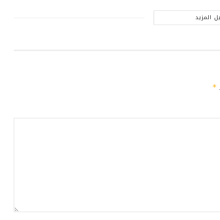
ل المزيد
ـ
*