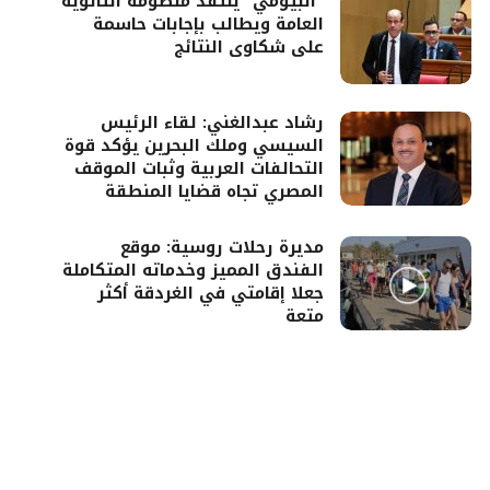
“البيومي” ينتقد منظومة الثانوية
العامة ويطالب بإجابات حاسمة
على شكاوى النتائج
رشاد عبدالغني: لقاء الرئيس
السيسي وملك البحرين يؤكد قوة
التحالفات العربية وثبات الموقف
المصري تجاه قضايا المنطقة
مديرة رحلات روسية: موقع
الفندق المميز وخدماته المتكاملة
جعلا إقامتي في الغردقة أكثر
متعة