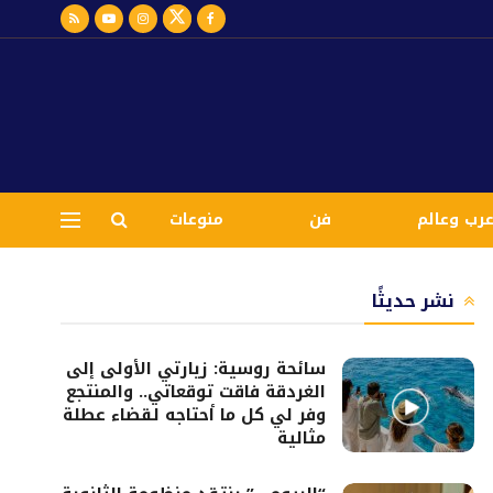
رب وعالم
فن
منوعات
نشر حديثًا
سائحة روسية: زيارتي الأولى إلى
الغردقة فاقت توقعاتي.. والمنتجع
وفر لي كل ما أحتاجه لقضاء عطلة
مثالية