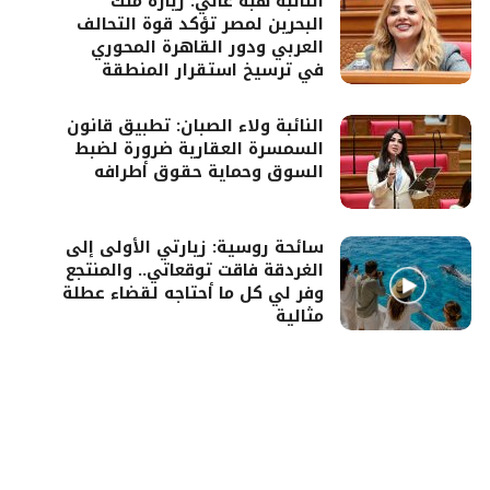
النائبة هبة غالي: زيارة ملك
البحرين لمصر تؤكد قوة التحالف
العربي ودور القاهرة المحوري
في ترسيخ استقرار المنطقة
النائبة ولاء الصبان: تطبيق قانون
السمسرة العقارية ضرورة لضبط
السوق وحماية حقوق أطرافه
سائحة روسية: زيارتي الأولى إلى
الغردقة فاقت توقعاتي.. والمنتجع
وفر لي كل ما أحتاجه لقضاء عطلة
مثالية