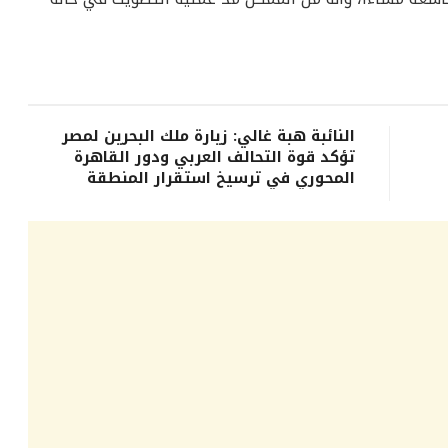
النائبة هبة غالي: زيارة ملك البحرين لمصر
تؤكد قوة التحالف العربي ودور القاهرة
المحوري في ترسيخ استقرار المنطقة