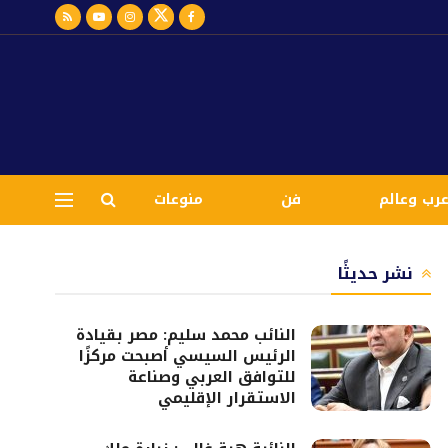
رب وعالم
فن
منوعات
نشر حديثًا
النائب محمد سليم: مصر بقيادة
الرئيس السيسي أصبحت مركزًا
للتوافق العربي وصناعة
الاستقرار الإقليمي