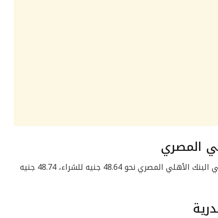
لي المصري
فيما بلغ سعر الدولار مقابل الجنيه المصري في البنك الأهلي المصري نحو 48.64 جنيه للشراء، 48.74 جنيه
درية