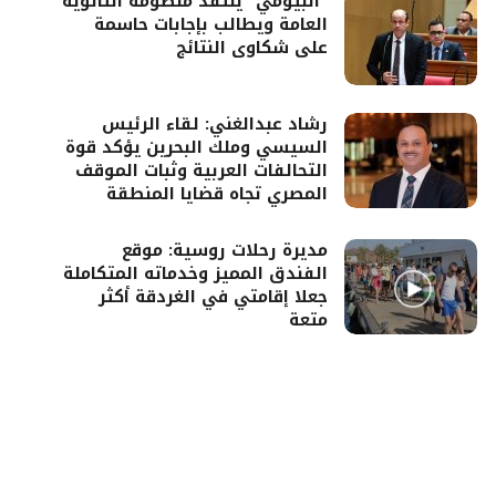
“البيومي” ينتقد منظومة الثانوية
العامة ويطالب بإجابات حاسمة
على شكاوى النتائج
رشاد عبدالغني: لقاء الرئيس
السيسي وملك البحرين يؤكد قوة
التحالفات العربية وثبات الموقف
المصري تجاه قضايا المنطقة
مديرة رحلات روسية: موقع
الفندق المميز وخدماته المتكاملة
جعلا إقامتي في الغردقة أكثر
متعة