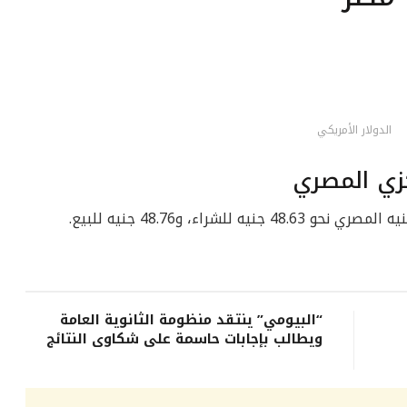
الدولار الأمريكي
كزي المصري
لشراء، و48.76 جنيه للبيع.
“البيومي” ينتقد منظومة الثانوية العامة
ويطالب بإجابات حاسمة على شكاوى النتائج