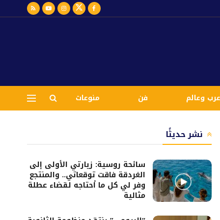
رب وعالم
فن
منوعات
نشر حديثًا
سائحة روسية: زيارتي الأولى إلى
الغردقة فاقت توقعاتي.. والمنتجع
وفر لي كل ما أحتاجه لقضاء عطلة
مثالية