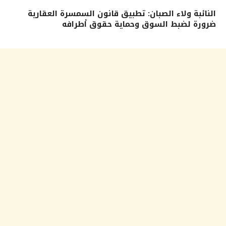
النائبة ولاء الصبان: تطبيق قانون السمسرة العقارية
ضرورة لضبط السوق وحماية حقوق أطرافه